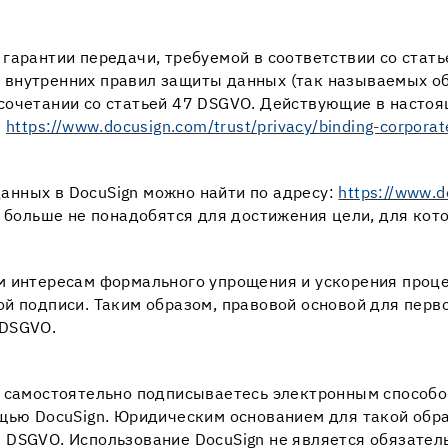
гарантии передачи, требуемой в соответствии со стать
внутренних правил защиты данных (так называемых об
) в сочетании со статьей 47 DSGVO. Действующие в нас
:
https://www.docusign.com/trust/privacy/binding-corporat
нных в DocuSign можно найти по адресу:
https://www.d
и больше не понадобятся для достижения цели, для кот
м интересам формального упрощения и ускорения проц
ой подписи. Таким образом, правовой основой для пер
 DSGVO.
, самостоятельно подписываетесь электронным способо
щью DocuSign. Юридическим основанием для такой обра
 a) DSGVO. Использование DocuSign не является обязат