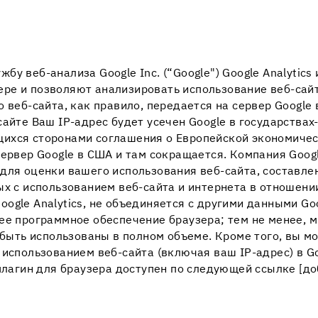
ужбу веб-анализа Google Inc. (“Google") Google Analytic
ре и позволяют анализировать использование веб-сай
 веб-сайта, как правило, передается на сервер Google 
айте Ваш IP-адрес будет усечен Google в государствах
ихся сторонами соглашения о Европейской экономичес
сервер Google в США и там сокращается. Компания Goo
для оценки вашего использования веб-сайта, составлен
х с использованием веб-сайта и интернета в отношении
ogle Analytics, не объединяется с другими данными Go
ее программное обеспечение браузера; тем не менее, м
т быть использованы в полном объеме. Кроме того, вы м
 использованием веб-сайта (включая ваш IP-адрес) в Go
 плагин для браузера доступен по следующей ссылке [д