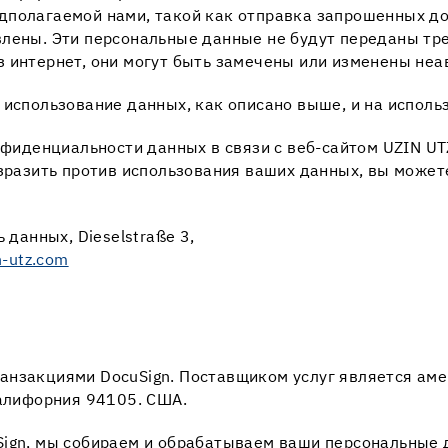
дполагаемой нами, такой как отправка запрошенных д
влены. Эти персональные данные не будут переданы тр
з интернет, они могут быть замечены или изменены не
 использование данных, как описано выше, и на исполь
онфиденциальности данных в связи с веб-сайтом UZIN U
озразить против использования ваших данных, вы может
 данных, Dieselstraße 3,
n-utz.com
нзакциями DocuSign. Поставщиком услуг является амер
Калифорния 94105. США.
Sign, мы собираем и обрабатываем ваши персональные 