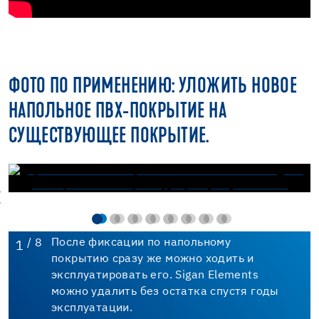
ФОТО ПО ПРИМЕНЕНИЮ: УЛОЖИТЬ НОВОЕ
НАПОЛЬНОЕ ПВХ-ПОКРЫТИЕ НА
СУЩЕСТВУЮЩЕЕ ПОКРЫТИЕ.
/ 8
После фиксации по напольному
1
покрытию сразу же можно ходить и
эксплуатировать его. Sigan Elements
можно удалить без остатка спустя годы
эксплуатации.